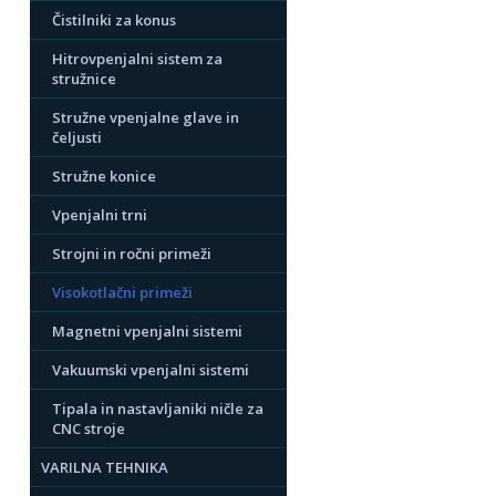
Čistilniki za konus
Hitrovpenjalni sistem za
stružnice
Stružne vpenjalne glave in
čeljusti
Stružne konice
Vpenjalni trni
Strojni in ročni primeži
Visokotlačni primeži
Magnetni vpenjalni sistemi
Vakuumski vpenjalni sistemi
Tipala in nastavljaniki ničle za
CNC stroje
VARILNA TEHNIKA