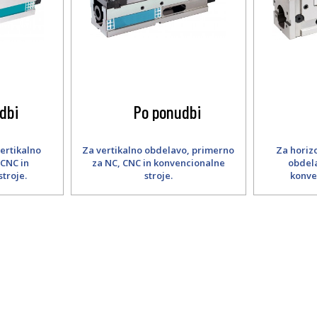
dbi
Po ponudbi
vertikalno
Za vertikalno obdelavo, primerno
Za horizo
 CNC in
za NC, CNC in konvencionalne
obdela
troje.
stroje.
konve