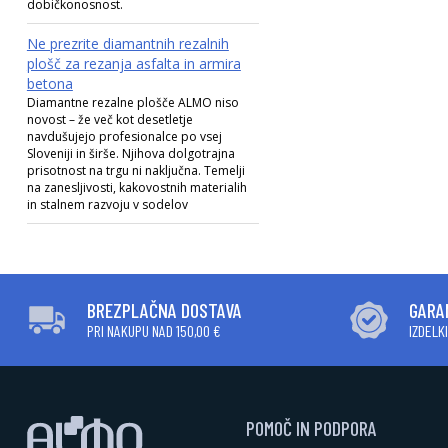
dobičkonosnost.
Ne prezrite diamantnih rezalnih
plošč za rezanja asfalta in armira
betona
Diamantne rezalne plošče ALMO niso
novost – že več kot desetletje
navdušujejo profesionalce po vsej
Sloveniji in širše. Njihova dolgotrajna
prisotnost na trgu ni naključna. Temelji
na zanesljivosti, kakovostnih materialih
in stalnem razvoju v sodelov
BREZPLAČNA DOSTAVA
GARA
PRI NAKUPU NAD 150,00 €
IZDELK
POMOČ IN PODPORA