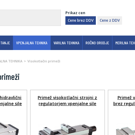
Prikaz cen
Cene brez DDV
Cene z DDV
RTANJE
VPENJALNA TEHNIKA
VARILNA TEHNIKA
ROČNO ORODJE
MERILNA TEH
ALNA TEHNIKA
Visokotlačni primeži
primeži
hidravlični
Primež visokotlačni strojni z
Primež v
njalne sile
regulatorjem vpenjalne sile
brez regul