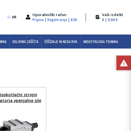
Uporabniški račun
Vaši izdelki
SI
HR
Prijava
|
Registracija
|
B2B
0
| 0,00 €
NIKA
DELOVNA ZAŠČITA
ČIŠČENJE IN NEGA ROK
INDUSTRIJSKA TEHNIKA
isokotlačni strojni
atorja vpenjalne sile