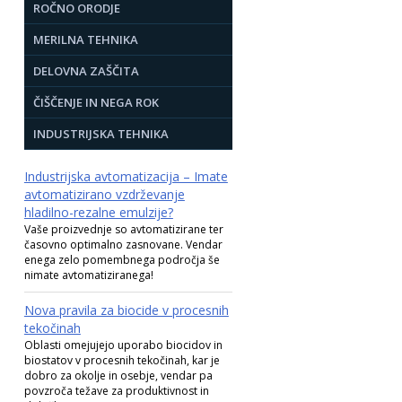
ROČNO ORODJE
MERILNA TEHNIKA
DELOVNA ZAŠČITA
ČIŠČENJE IN NEGA ROK
INDUSTRIJSKA TEHNIKA
Industrijska avtomatizacija – Imate
avtomatizirano vzdrževanje
hladilno-rezalne emulzije?
Vaše proizvednje so avtomatizirane ter
časovno optimalno zasnovane. Vendar
enega zelo pomembnega področja še
nimate avtomatiziranega!
Nova pravila za biocide v procesnih
tekočinah
Oblasti omejujejo uporabo biocidov in
biostatov v procesnih tekočinah, kar je
dobro za okolje in osebje, vendar pa
povzroča težave za produktivnost in