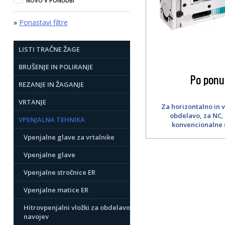
NOVO V PONUDBI
»
Ponastavi filtre
LISTI TRAČNE ŽAGE
BRUŠENJE IN POLIRANJE
Po ponu
REZANJE IN ŽAGANJE
VRTANJE
Za horizontalno in 
obdelavo, za NC,
VPENJALNA TEHNIKA
konvencionalne s
Vpenjalne glave za vrtalnike
Vpenjalne glave
Vpenjalne stročnice ER
Vpenjalne matice ER
Hitrovpenjalni vložki za obdelavo
navojev