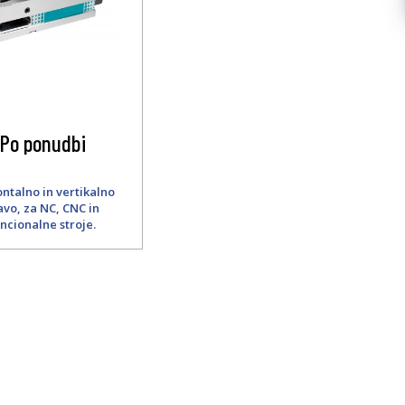
Po ponudbi
ntalno in vertikalno
vo, za NC, CNC in
ncionalne stroje.