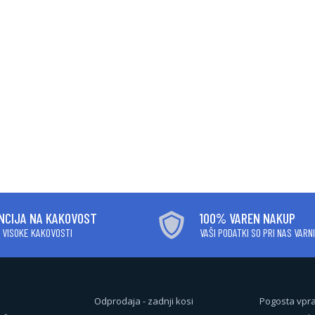
NCIJA NA KAKOVOST
100% VAREN NAKUP
I VISOKE KAKOVOSTI
VAŠI PODATKI SO PRI NAS VARNI
Odprodaja - zadnji kosi
Pogosta vpr