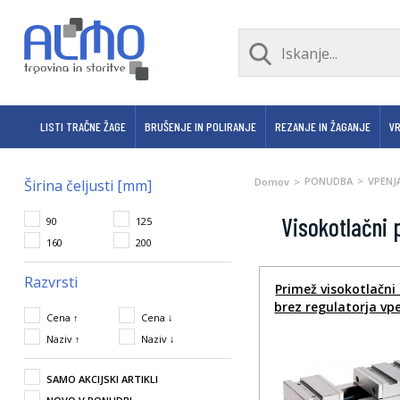
LISTI TRAČNE ŽAGE
BRUŠENJE IN POLIRANJE
REZANJE IN ŽAGANJE
V
PONUDBA
VPENJ
Domov
Širina čeljusti [mm]
Visokotlačni 
90
125
160
200
Razvrsti
Primež visokotlačni 
brez regulatorja vpe
Cena ↑
Cena ↓
Naziv ↑
Naziv ↓
SAMO AKCIJSKI ARTIKLI