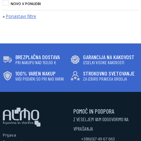
NOVO V PONUDBI
Ponastavi filtre
»
BREZPLAČNA DOSTAVA
GARANCIJA NA KAKOVOST
PRI NAKUPU NAD 150,00 €
IZDELKI VISOKE KAKOVOSTI
100% VAREN NAKUP
STROKOVNO SVETOVANJE
VAŠI PODATKI SO PRI NAS VARNI
ZA IZBIRO PRAVEGA ORODJA
POMOČ IN PODPORA
Z VESELJEM VAM ODGOVORIMO NA
VPRAŠANJA
Prijava
+386(0)7 49 67 663