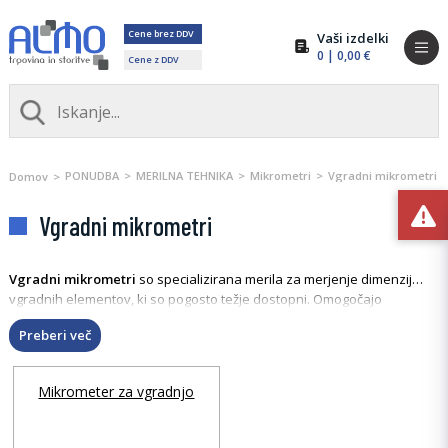
Cene brez DDV
Vaši izdelki
0
| 0,00 €
Cene z DDV
PONUDBA
MERILNA TEHNIKA
Mikrometri
Vgradni mikrometri
Domov
Vgradni mikrometri
Vgradni mikrometri
so specializirana merila za merjenje dimenzij
vgradnih elementov, ki so pogosto težje dostopni. Omogočajo
natančne meritve vgradnih globin in drugih tehničnih elementov v
Preberi več
konstrukcijah in strojnih delih. Na voljo so različne izvedbe z visoko
natančnostjo.
Mikrometer za vgradnjo