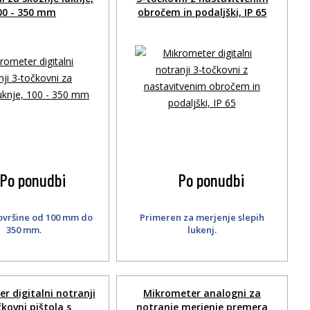
00 - 350 mm
obročem in podaljški, IP 65
Po ponudbi
Po ponudbi
ovršine od 100 mm do
Primeren za merjenje slepih
350 mm.
lukenj.
r digitalni notranji
Mikrometer analogni za
kovni pištola s
notranje merjenje premera