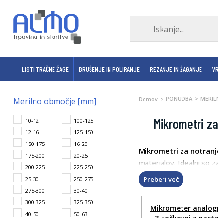
LISTI TRAČNE ŽAGE
BRUŠENJE IN POLIRANJE
REZANJE IN ŽAGANJE
V
PONUDBA
MERIL
Domov
Merilno območje [mm]
Mikrometri za
10-12
100-125
12-16
125-150
150-175
16-20
Mikrometri za notranje
175-200
20-25
materialov. Idealni so za
200-225
225-250
Preberi več
25-30
250-275
275-300
30-40
300-325
325-350
Mikrometer analogn
40-50
50-63
3-točkovni z nast