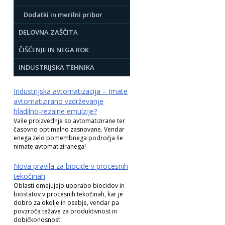
Dodatki in merilni pribor
DELOVNA ZAŠČITA
ČIŠČENJE IN NEGA ROK
INDUSTRIJSKA TEHNIKA
Industrijska avtomatizacija – Imate
avtomatizirano vzdrževanje
hladilno-rezalne emulzije?
Vaše proizvednje so avtomatizirane ter
časovno optimalno zasnovane. Vendar
enega zelo pomembnega področja še
nimate avtomatiziranega!
Nova pravila za biocide v procesnih
tekočinah
Oblasti omejujejo uporabo biocidov in
biostatov v procesnih tekočinah, kar je
dobro za okolje in osebje, vendar pa
povzroča težave za produktivnost in
dobičkonosnost.