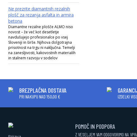
Ne prezrite diamantnih rezalnih
plošč za rezanja asfalta in armira
betona
Diamantne rezalne plošče ALMO niso
novost – že več kot desetletje
navdušujejo profesionalce po vsej
Sloveniji in širše. Njihova dolgotrajna
prisotnost na trgu ni naključna. Temelji
na zanesljivosti, kakovostnih materialih
in stalnem razvoju v sodelov
BREZPLAČNA DOSTAVA
GARANCI
PRI NAKUPU NAD 150,00 €
IZDELKI VI
POMOČ IN PODPORA
Z VESELJEM VAM ODGOVORIMO NA VP
Prijava