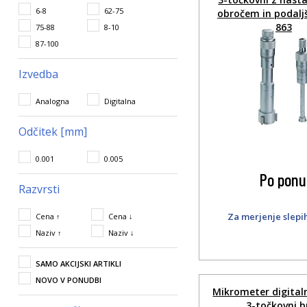
6-8
62-75
obročem in podal
863
75-88
8-10
87-100
Izvedba
Analogna
Digitalna
Odčitek [mm]
0.001
0.005
Po ponu
Razvrsti
Za merjenje slepih
Cena ↑
Cena ↓
Naziv ↑
Naziv ↓
SAMO AKCIJSKI ARTIKLI
NOVO V PONUDBI
Mikrometer digitaln
3-točkovni b