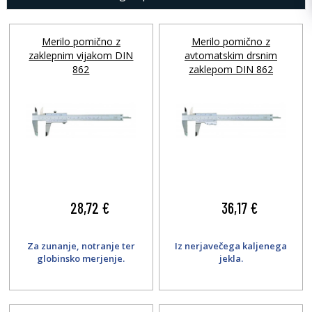
tudi preklop med mm in colami ter imajo velik, lahko berljiv zaslon.
Ključne prednosti:
Merilo pomično z
Merilo pomično z
zaklepnim vijakom DIN
avtomatskim drsnim
862
zaklepom DIN 862
28,72 €
36,17 €
Za zunanje, notranje ter
Iz nerjavečega kaljenega
globinsko merjenje.
jekla.