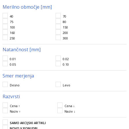
Merilno območje [mm]
40
70
75
80
100
150
160
200
250
300
Natančnost [mm]
0.01
0.02
0.05
0.10
Smer merjenja
Desno
Levo
Razvrsti
Cena ↑
Cena ↓
Naziv ↑
Naziv ↓
SAMO AKCIJSKI ARTIKLI
NOVO V PONUDBI