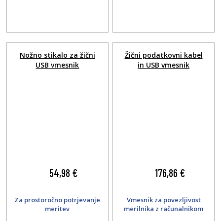
Nožno stikalo za žični
Žični podatkovni kabel
USB vmesnik
in USB vmesnik
54,98 €
176,86 €
Za prostoročno potrjevanje
Vmesnik za povezljivost
meritev
merilnika z računalnikom