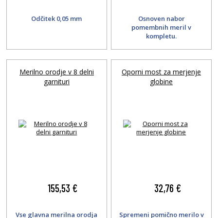
Odčitek 0,05 mm
Osnoven nabor
pomembnih meril v
kompletu.
Merilno orodje v 8 delni
Oporni most za merjenje
garnituri
globine
155,53 €
32,76 €
Vse glavna merilna orodja
Spremeni pomično merilo v