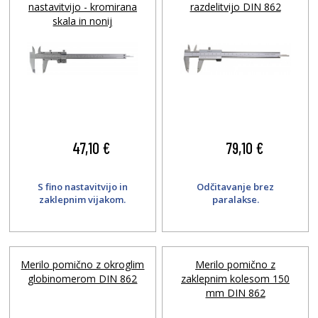
nastavitvijo - kromirana
razdelitvijo DIN 862
skala in nonij
47,10 €
79,10 €
S fino nastavitvijo in
Odčitavanje brez
zaklepnim vijakom.
paralakse.
Merilo pomično z okroglim
Merilo pomično z
globinomerom DIN 862
zaklepnim kolesom 150
mm DIN 862