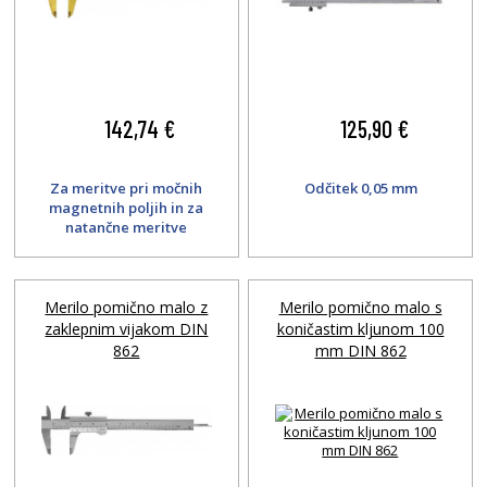
142,74 €
125,90 €
Za meritve pri močnih
Odčitek 0,05 mm
magnetnih poljih in za
natančne meritve
magnetnih delov.
Merilo pomično malo z
Merilo pomično malo s
zaklepnim vijakom DIN
koničastim kljunom 100
862
mm DIN 862