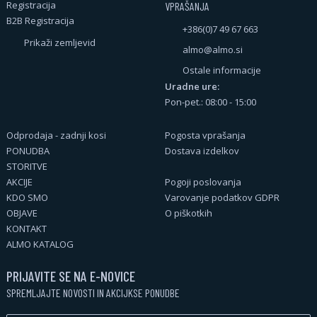
Registracija
VPRAŠANJA
B2B Registracija
+386(0)7 49 67 663
Prikaži zemljevid
almo@almo.si
Ostale informacije
Uradne ure:
Pon-pet.: 08:00 - 15:00
Odprodaja - zadnji kosi
Pogosta vprašanja
PONUDBA
Dostava izdelkov
STORITVE
AKCIJE
Pogoji poslovanja
KDO SMO
Varovanje podatkov GDPR
OBJAVE
O piškotkih
KONTAKT
ALMO KATALOG
PRIJAVITE SE NA E-NOVICE
SPREMLJAJTE NOVOSTI IN AKCIJKSE PONUDBE