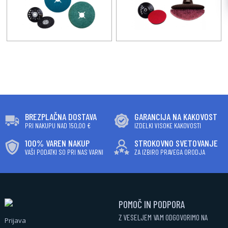
BREZPLAČNA DOSTAVA
GARANCIJA NA KAKOVOST
PRI NAKUPU NAD 150,00 €
IZDELKI VISOKE KAKOVOSTI
100% VAREN NAKUP
STROKOVNO SVETOVANJE
VAŠI PODATKI SO PRI NAS VARNI
ZA IZBIRO PRAVEGA ORODJA
POMOČ IN PODPORA
Z VESELJEM VAM ODGOVORIMO NA
Prijava