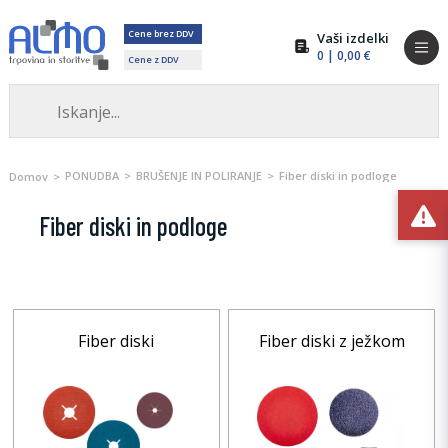
Cene brez DDV
Vaši izdelki
0
| 0,00 €
Cene z DDV
PONUDBA
BRUŠENJE IN POLIRANJE
Fiber diski in podloge
Domov
Fiber diski in podloge
Fiber diski
Fiber diski z ježkom