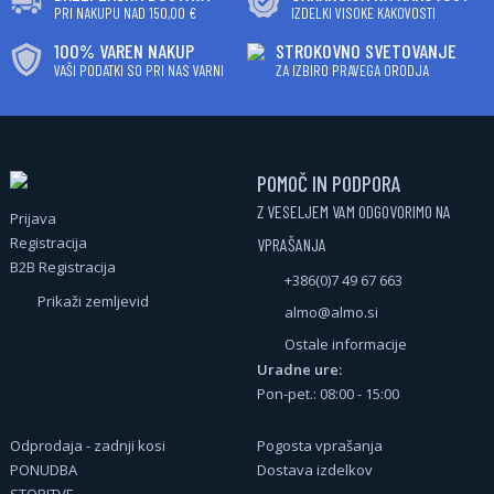
PRI NAKUPU NAD 150,00 €
IZDELKI VISOKE KAKOVOSTI
100% VAREN NAKUP
STROKOVNO SVETOVANJE
VAŠI PODATKI SO PRI NAS VARNI
ZA IZBIRO PRAVEGA ORODJA
POMOČ IN PODPORA
Z VESELJEM VAM ODGOVORIMO NA
Prijava
Registracija
VPRAŠANJA
B2B Registracija
+386(0)7 49 67 663
Prikaži zemljevid
almo@almo.si
Ostale informacije
Uradne ure:
Pon-pet.: 08:00 - 15:00
Odprodaja - zadnji kosi
Pogosta vprašanja
PONUDBA
Dostava izdelkov