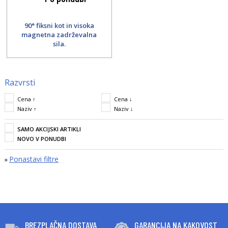
90° fiksni kot in visoka
magnetna zadrževalna
sila.
Razvrsti
Cena ↑
Cena ↓
Naziv ↑
Naziv ↓
SAMO AKCIJSKI ARTIKLI
NOVO V PONUDBI
Ponastavi filtre
»
BREZPLAČNA DOSTAVA
GARANCIJA NA KAKOVOST