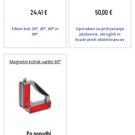
24,41 €
50,00 €
Fiksni koti 30°, 45°, 60° in
Uporaben za pritrjevanje
90°.
pločevine, okroglih in
kvadratnih obdelovancev
ter cevi.
Magnetni kotnik varilni 90°
Po ponudbi