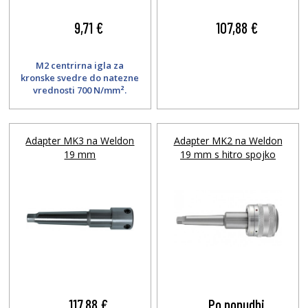
9,71 €
107,88 €
M2 centrirna igla za
kronske svedre do natezne
vrednosti 700 N/mm².
Adapter MK3 na Weldon
Adapter MK2 na Weldon
19 mm
19 mm s hitro spojko
117,88 €
Po ponudbi