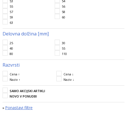
53
54
55
56
57
58
59
60
63
Delovna dolžina [mm]
25
30
40
55
80
110
Razvrsti
Cena ↑
Cena ↓
Naziv ↑
Naziv ↓
SAMO AKCIJSKI ARTIKLI
NOVO V PONUDBI
Ponastavi filtre
»