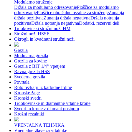
Modularno struženje
Držala za modularno odrezovanje
Ploščice za modularno
odrezovanje
Ploščice obračalne rezalne za struženje
Zunanja
držala pozitivna
Zunanja držala negativna
Držala notranja
pozitivna
Držala notranja negativna
Dodatki, rezervni deli
Trdokovinski stružni noži HM
Stružni noži HSSE
Okrogli in kvadratni stružni noži
Grezila
Modularna grezila
Grezila za kovine
Grezila z BIT 1/4’’ vpetjem
Ravna grezila HSS
Svederna grezila
Povrtala
Roto rezkarji iz karbidne trdine
Kronske žage
Kronski svedri
Trdokovinske in diamantne vrtalne krone
Svedri in krone z diamant posipom
Krožni rezalniki
VPENJALNA TEHNIKA
Vpenjalne glave za vrtalnike