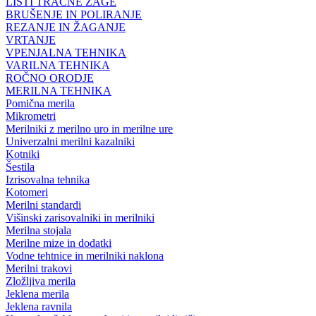
LISTI TRAČNE ŽAGE
BRUŠENJE IN POLIRANJE
REZANJE IN ŽAGANJE
VRTANJE
VPENJALNA TEHNIKA
VARILNA TEHNIKA
ROČNO ORODJE
MERILNA TEHNIKA
Pomična merila
Mikrometri
Merilniki z merilno uro in merilne ure
Univerzalni merilni kazalniki
Kotniki
Šestila
Izrisovalna tehnika
Kotomeri
Merilni standardi
Višinski zarisovalniki in merilniki
Merilna stojala
Merilne mize in dodatki
Vodne tehtnice in merilniki naklona
Merilni trakovi
Zložljiva merila
Jeklena merila
Jeklena ravnila