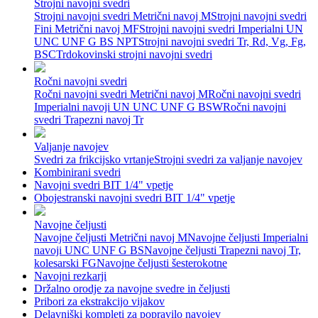
Strojni navojni svedri
Strojni navojni svedri Metrični navoj M
Strojni navojni svedri
Fini Metrični navoj MF
Strojni navojni svedri Imperialni UN
UNC UNF G BS NPT
Strojni navojni svedri Tr, Rd, Vg, Fg,
BSC
Trdokovinski strojni navojni svedri
Ročni navojni svedri
Ročni navojni svedri Metrični navoj M
Ročni navojni svedri
Imperialni navoji UN UNC UNF G BSW
Ročni navojni
svedri Trapezni navoj Tr
Valjanje navojev
Svedri za frikcijsko vrtanje
Strojni svedri za valjanje navojev
Kombinirani svedri
Navojni svedri BIT 1/4" vpetje
Obojestranski navojni svedri BIT 1/4" vpetje
Navojne čeljusti
Navojne čeljusti Metrični navoj M
Navojne čeljusti Imperialni
navoji UNC UNF G BS
Navojne čeljusti Trapezni navoj Tr,
kolesarski FG
Navojne čeljusti šesterokotne
Navojni rezkarji
Držalno orodje za navojne svedre in čeljusti
Pribori za ekstrakcijo vijakov
Delavniški kompleti za popravilo navojev