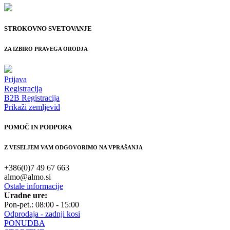
STROKOVNO SVETOVANJE
ZA IZBIRO PRAVEGA ORODJA
Prijava
Registracija
B2B Registracija
Prikaži zemljevid
POMOČ IN PODPORA
Z VESELJEM VAM ODGOVORIMO NA VPRAŠANJA
+386(0)7 49 67 663
almo@almo.si
Ostale informacije
Uradne ure:
Pon-pet.: 08:00 - 15:00
Odprodaja - zadnji kosi
PONUDBA