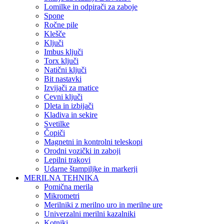
Lomilke in odpirači za zaboje
Spone
Ročne pile
Klešče
Ključi
Imbus ključi
Torx ključi
Natični ključi
Bit nastavki
Izvijači za matice
Cevni ključi
Dleta in izbijači
Kladiva in sekire
Svetilke
Čopiči
Magnetni in kontrolni teleskopi
Orodni vozički in zaboji
Lepilni trakovi
Udarne štampiljke in markerji
MERILNA TEHNIKA
Pomična merila
Mikrometri
Merilniki z merilno uro in merilne ure
Univerzalni merilni kazalniki
Kotniki