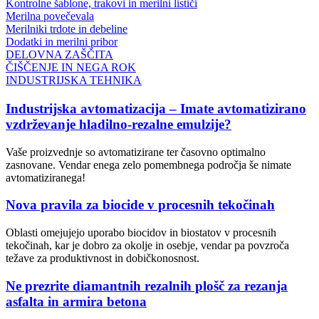
Kontrolne šablone, trakovi in merilni lističi
Merilna povečevala
Merilniki trdote in debeline
Dodatki in merilni pribor
DELOVNA ZAŠČITA
ČIŠČENJE IN NEGA ROK
INDUSTRIJSKA TEHNIKA
Industrijska avtomatizacija – Imate avtomatizirano
vzdrževanje hladilno-rezalne emulzije?
Vaše proizvednje so avtomatizirane ter časovno optimalno
zasnovane. Vendar enega zelo pomembnega področja še nimate
avtomatiziranega!
Nova pravila za biocide v procesnih tekočinah
Oblasti omejujejo uporabo biocidov in biostatov v procesnih
tekočinah, kar je dobro za okolje in osebje, vendar pa povzroča
težave za produktivnost in dobičkonosnost.
Ne prezrite diamantnih rezalnih plošč za rezanja
asfalta in armira betona