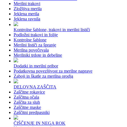
Merilni trakovi
Zložljiva merila
Jeklena merila
Jeklena ravnila
Kontrolne šablone, trakovi in merilni lističi
Podložni trakovi in folije
Kontrolne šablone
Merilni lističi za špranje
Merilna povečevala
Merilniki trdote in debeline
Dodatki in merilni pribor
Podatkovna povezljivost za merilne naprave
Zaboji in škatle za merilna orodja
DELOVNA ZAŠČITA
Zaščitne rokavice
Zaščitna očala
Zaščita za sluh
Zaščitne maske
Zaščitni predpasniki
ČIŠČENJE IN NEGA ROK