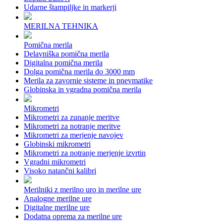
Udarne štampiljke in markerji
MERILNA TEHNIKA
Pomična merila
Delavniška pomična merila
Digitalna pomična merila
Dolga pomična merila do 3000 mm
Merila za zavornie sisteme in pnevmatike
Globinska in vgradna pomična merila
Mikrometri
Mikrometri za zunanje meritve
Mikrometri za notranje meritve
Mikrometri za merjenje navojev
Globinski mikrometri
Mikrometri za notranje merjenje izvrtin
Vgradni mikrometri
Visoko natančni kalibri
Merilniki z merilno uro in merilne ure
Analogne merilne ure
Digitalne merilne ure
Dodatna oprema za merilne ure