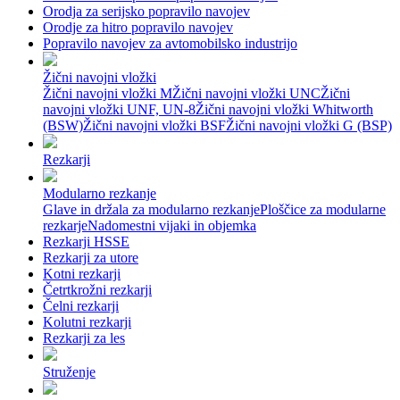
Orodja za serijsko popravilo navojev
Orodje za hitro popravilo navojev
Popravilo navojev za avtomobilsko industrijo
Žični navojni vložki
Žični navojni vložki M
Žični navojni vložki UNC
Žični
navojni vložki UNF, UN-8
Žični navojni vložki Whitworth
(BSW)
Žični navojni vložki BSF
Žični navojni vložki G (BSP)
Rezkarji
Modularno rezkanje
Glave in držala za modularno rezkanje
Ploščice za modularne
rezkarje
Nadomestni vijaki in objemka
Rezkarji HSSE
Rezkarji za utore
Kotni rezkarji
Četrtkrožni rezkarji
Čelni rezkarji
Kolutni rezkarji
Rezkarji za les
Struženje