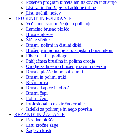
Poseben program bimetalnih trakov za industrijo
Listi za tračne žage iz karbidne trdine
Listi tračnih nožev
BRUŠENJE IN POLIRANJE
Večnamensko brušenje in poliranje
Lamelne brusne plošče
Brusne plošče
Žične ščetke
Brusni, polirni in čistilni diski
Brušenje in poliranje z rotacijskim brusilnikom
Fiber diski in podloge
Pahljačasta brusilna in polirna orodja
Orodje za linearno brušenje ravnih površin
Brusne plošče in brusni kamni
Brusni in polirni traki
Ročni brusi
Brusne kapice in obroči
Brusni čepi
Polirni čepi
Profesionalno električno orodje
Izdelki za poliranje in nego površin
REZANJE IN ŽAGANJE
Rezalne plošče
Listi krožne žage
Žage za kosti