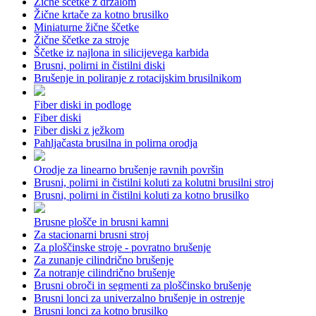
Žične ščetke z držalom
Žične krtače za kotno brusilko
Miniaturne žične ščetke
Žične ščetke za stroje
Ščetke iz najlona in silicijevega karbida
Brusni, polirni in čistilni diski
Brušenje in poliranje z rotacijskim brusilnikom
Fiber diski in podloge
Fiber diski
Fiber diski z ježkom
Pahljačasta brusilna in polirna orodja
Orodje za linearno brušenje ravnih površin
Brusni, polirni in čistilni koluti za kolutni brusilni stroj
Brusni, polirni in čistilni koluti za kotno brusilko
Brusne plošče in brusni kamni
Za stacionarni brusni stroj
Za ploščinske stroje - povratno brušenje
Za zunanje cilindrično brušenje
Za notranje cilindrično brušenje
Brusni obroči in segmenti za ploščinsko brušenje
Brusni lonci za univerzalno brušenje in ostrenje
Brusni lonci za kotno brusilko