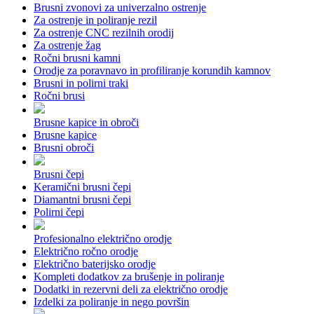
Brusni zvonovi za univerzalno ostrenje
Za ostrenje in poliranje rezil
Za ostrenje CNC rezilnih orodij
Za ostrenje žag
Ročni brusni kamni
Orodje za poravnavo in profiliranje korundih kamnov
Brusni in polirni traki
Ročni brusi
Brusne kapice in obroči
Brusne kapice
Brusni obroči
Brusni čepi
Keramični brusni čepi
Diamantni brusni čepi
Polirni čepi
Profesionalno električno orodje
Električno ročno orodje
Električno baterijsko orodje
Kompleti dodatkov za brušenje in poliranje
Dodatki in rezervni deli za električno orodje
Izdelki za poliranje in nego površin