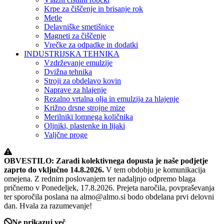
Krpe za čiščenje in brisanje rok
Metle
Delavniške smetišnice
Magneti za čiščenje
Vrečke za odpadke in dodatki
INDUSTRIJSKA TEHNIKA
Vzdrževanje emulzije
Dvižna tehnika
Stroji za obdelavo kovin
Naprave za hlajenje
Rezalno vrtalna olja in emulzija za hlajenje
Križno drsne strojne mize
Merilniki lomnega količnika
Oljniki, plastenke in lijaki
Valjčne proge
OBVESTILO: Zaradi kolektivnega dopusta je naše podjetje
zaprto do vključno 14.8.2026.
V tem obdobju je komunikacija
omejena. Z rednim poslovanjem ter nadaljnjo odpremo blaga
pričnemo v Ponedeljek, 17.8.2026. Prejeta naročila, povpraševanja
ter sporočila poslana na almo@almo.si bodo obdelana prvi delovni
dan. Hvala za razumevanje!
Ne prikazuj več