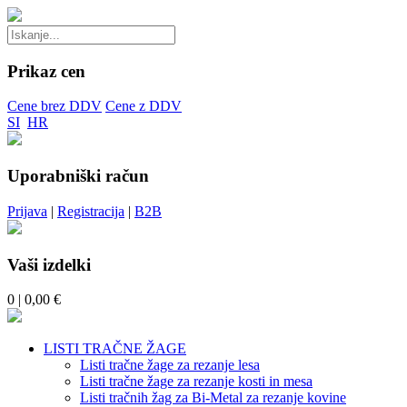
Prikaz cen
Cene brez DDV
Cene z DDV
SI
HR
Uporabniški račun
Prijava
|
Registracija
|
B2B
Vaši izdelki
0
| 0,00 €
LISTI TRAČNE ŽAGE
Listi tračne žage za rezanje lesa
Listi tračne žage za rezanje kosti in mesa
Listi tračnih žag za Bi-Metal za rezanje kovine