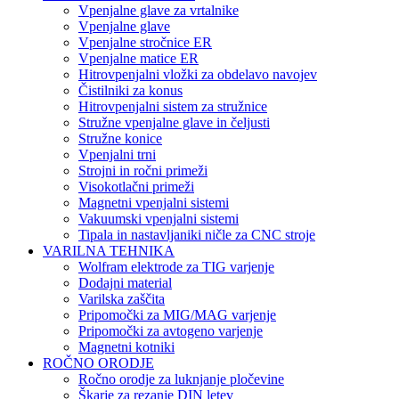
Vpenjalne glave za vrtalnike
Vpenjalne glave
Vpenjalne stročnice ER
Vpenjalne matice ER
Hitrovpenjalni vložki za obdelavo navojev
Čistilniki za konus
Hitrovpenjalni sistem za stružnice
Stružne vpenjalne glave in čeljusti
Stružne konice
Vpenjalni trni
Strojni in ročni primeži
Visokotlačni primeži
Magnetni vpenjalni sistemi
Vakuumski vpenjalni sistemi
Tipala in nastavljaniki ničle za CNC stroje
VARILNA TEHNIKA
Wolfram elektrode za TIG varjenje
Dodajni material
Varilska zaščita
Pripomočki za MIG/MAG varjenje
Pripomočki za avtogeno varjenje
Magnetni kotniki
ROČNO ORODJE
Ročno orodje za luknjanje pločevine
Škarje za rezanje DIN letev