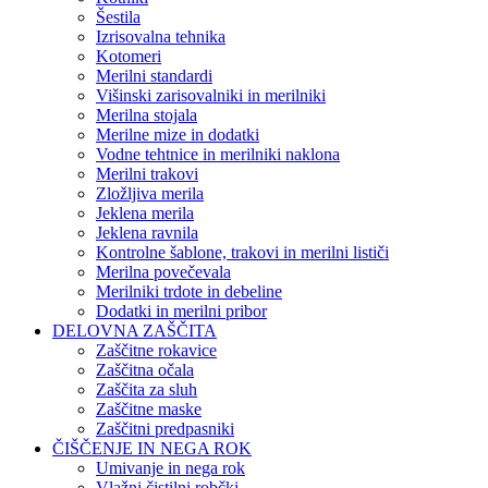
Šestila
Izrisovalna tehnika
Kotomeri
Merilni standardi
Višinski zarisovalniki in merilniki
Merilna stojala
Merilne mize in dodatki
Vodne tehtnice in merilniki naklona
Merilni trakovi
Zložljiva merila
Jeklena merila
Jeklena ravnila
Kontrolne šablone, trakovi in merilni lističi
Merilna povečevala
Merilniki trdote in debeline
Dodatki in merilni pribor
DELOVNA ZAŠČITA
Zaščitne rokavice
Zaščitna očala
Zaščita za sluh
Zaščitne maske
Zaščitni predpasniki
ČIŠČENJE IN NEGA ROK
Umivanje in nega rok
Vlažni čistilni robčki