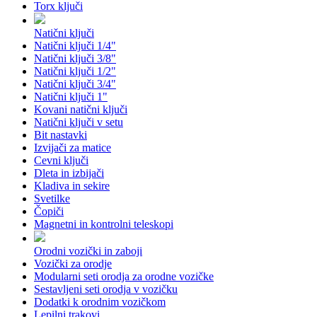
Torx ključi
Natični ključi
Natični ključi 1/4"
Natični ključi 3/8"
Natični ključi 1/2"
Natični ključi 3/4"
Natični ključi 1"
Kovani natični ključi
Natični ključi v setu
Bit nastavki
Izvijači za matice
Cevni ključi
Dleta in izbijači
Kladiva in sekire
Svetilke
Čopiči
Magnetni in kontrolni teleskopi
Orodni vozički in zaboji
Vozički za orodje
Modularni seti orodja za orodne vozičke
Sestavljeni seti orodja v vozičku
Dodatki k orodnim vozičkom
Lepilni trakovi