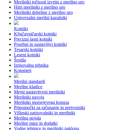
Merilniki točnosti izvrtin z merilno uro
Hitri merilniki z merilno uro
Merilniki debeline z merilno uro
Univerzalni merilni kazalniki
Kotniki
Ključavničarski kotniki
Precizni lasni kotniki
Posebni in nastavljivi kotniki
Tesarski kotniki
Leseni kotniki
Šestila
Izrisovalna tehnika
Kotomeri
Merilni standardi
Merilne kladice
Mejni nastavitveni merilniki
Merilniki navoja
Merilniki morsejevega konusa
Pripomočki za računanje in pretvorniki
Višinski zarisovalniki in merilniki
Merilna stojala
Merilne mize in dodatki
Vodne tehtnice in merilniki naklona