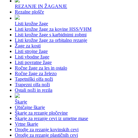
REZANJE IN ŽAGANJE
Rezalne plošče
Listi krožne žage
Listi krožne žage za kovine HSS/VHM
Listi krožne žage s karbidnimi zobmi
Listi krožne žage za orbitalno rezanje
Žage za kosti
Listi strojne žage
Listi vbodne žage
Listi povratne žage
Ročne žage za les in ostalo
Ročne žage za železo
Tapetniški olfa noži
Trapezni olfa noži
Ostali noži in rezila
Škarje
Običajne škarje
Škarje za rezanje pločevine
Škarje za rezanje cevi iz umetne mase
Vrtne škarje
Orodje za rezanje kovinskih cevi
Orodje za rezanje plastičnih cevi