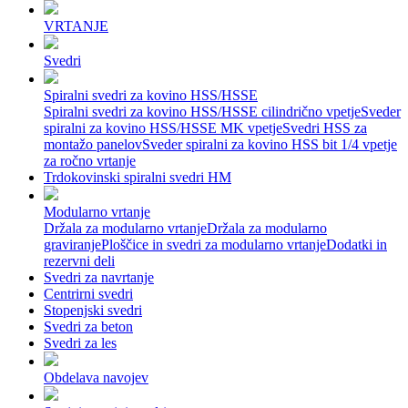
VRTANJE
Svedri
Spiralni svedri za kovino HSS/HSSE
Spiralni svedri za kovino HSS/HSSE cilindrično vpetje
Sveder
spiralni za kovino HSS/HSSE MK vpetje
Svedri HSS za
montažo panelov
Sveder spiralni za kovino HSS bit 1/4 vpetje
za ročno vrtanje
Trdokovinski spiralni svedri HM
Modularno vrtanje
Držala za modularno vrtanje
Držala za modularno
graviranje
Ploščice in svedri za modularno vrtanje
Dodatki in
rezervni deli
Svedri za navrtanje
Centrirni svedri
Stopenjski svedri
Svedri za beton
Svedri za les
Obdelava navojev