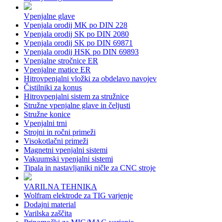
Vpenjalne glave
Vpenjala orodij MK po DIN 228
Vpenjala orodij SK po DIN 2080
Vpenjala orodij SK po DIN 69871
Vpenjala orodij HSK po DIN 69893
Vpenjalne stročnice ER
Vpenjalne matice ER
Hitrovpenjalni vložki za obdelavo navojev
Čistilniki za konus
Hitrovpenjalni sistem za stružnice
Stružne vpenjalne glave in čeljusti
Stružne konice
Vpenjalni trni
Strojni in ročni primeži
Visokotlačni primeži
Magnetni vpenjalni sistemi
Vakuumski vpenjalni sistemi
Tipala in nastavljaniki ničle za CNC stroje
VARILNA TEHNIKA
Wolfram elektrode za TIG varjenje
Dodajni material
Varilska zaščita