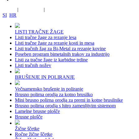
Prijava
|
Registracija
|
Registracija B2B
SI
HR
LISTI TRAČNE ŽAGE
Listi tračne žage za rezanje lesa
Listi tračne žage za rezanje kosti in mesa
Listi tračnih žag za Bi-Metal za rezanje kovine
Poseben program bimetalnih trakov za industrijo
Listi za tračne žage iz karbidne trdine
Listi tračnih nožev
BRUŠENJE IN POLIRANJE
Večnamensko brušenje in poliranje
Brusno polirna orodja za kotno brusilko
Mini brusno polirna orodja za premi in kotne brusilnike
Brusno polirna orodja s hitro zamenljivim sistemom
Lamelne brusne plošče
Brusne plošče
Žične ščetke
Ročne žične ščetke