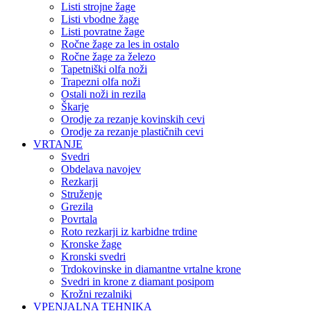
Listi strojne žage
Listi vbodne žage
Listi povratne žage
Ročne žage za les in ostalo
Ročne žage za železo
Tapetniški olfa noži
Trapezni olfa noži
Ostali noži in rezila
Škarje
Orodje za rezanje kovinskih cevi
Orodje za rezanje plastičnih cevi
VRTANJE
Svedri
Obdelava navojev
Rezkarji
Struženje
Grezila
Povrtala
Roto rezkarji iz karbidne trdine
Kronske žage
Kronski svedri
Trdokovinske in diamantne vrtalne krone
Svedri in krone z diamant posipom
Krožni rezalniki
VPENJALNA TEHNIKA