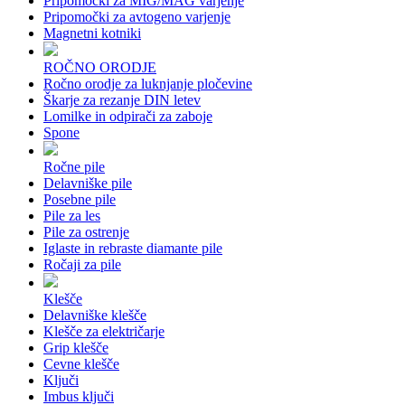
Pripomočki za MIG/MAG varjenje
Pripomočki za avtogeno varjenje
Magnetni kotniki
ROČNO ORODJE
Ročno orodje za luknjanje pločevine
Škarje za rezanje DIN letev
Lomilke in odpirači za zaboje
Spone
Ročne pile
Delavniške pile
Posebne pile
Pile za les
Pile za ostrenje
Iglaste in rebraste diamante pile
Ročaji za pile
Klešče
Delavniške klešče
Klešče za električarje
Grip klešče
Cevne klešče
Ključi
Imbus ključi