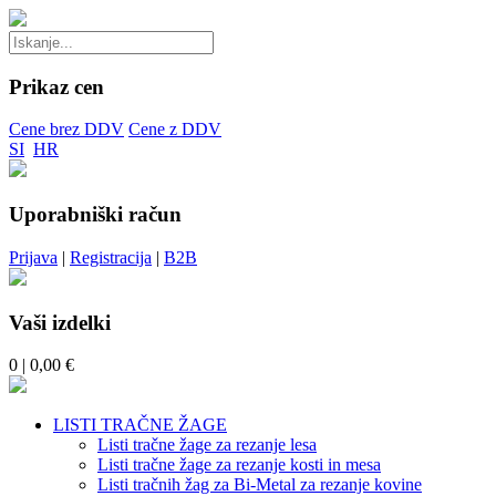
Prikaz cen
Cene brez DDV
Cene z DDV
SI
HR
Uporabniški račun
Prijava
|
Registracija
|
B2B
Vaši izdelki
0
| 0,00 €
LISTI TRAČNE ŽAGE
Listi tračne žage za rezanje lesa
Listi tračne žage za rezanje kosti in mesa
Listi tračnih žag za Bi-Metal za rezanje kovine