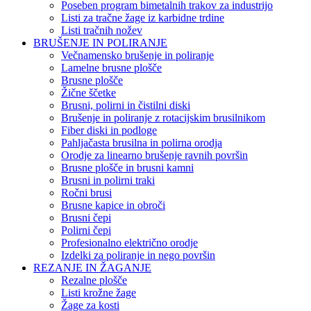
Poseben program bimetalnih trakov za industrijo
Listi za tračne žage iz karbidne trdine
Listi tračnih nožev
BRUŠENJE IN POLIRANJE
Večnamensko brušenje in poliranje
Lamelne brusne plošče
Brusne plošče
Žične ščetke
Brusni, polirni in čistilni diski
Brušenje in poliranje z rotacijskim brusilnikom
Fiber diski in podloge
Pahljačasta brusilna in polirna orodja
Orodje za linearno brušenje ravnih površin
Brusne plošče in brusni kamni
Brusni in polirni traki
Ročni brusi
Brusne kapice in obroči
Brusni čepi
Polirni čepi
Profesionalno električno orodje
Izdelki za poliranje in nego površin
REZANJE IN ŽAGANJE
Rezalne plošče
Listi krožne žage
Žage za kosti