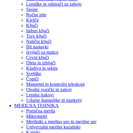
Lomilke in odpirači za zaboje
Spone
Ročne pile
Klešče
Ključi
Imbus ključi
Torx ključi
Natični ključi
Bit nastavki
Izvijači za matice
Cevni ključi
Dleta in izbijači
Kladiva in sekire
Svetilke
Čopiči
Magnetni in kontrolni teleskopi
Orodni vozički in zaboji
Lepilni trakovi
Udarne štampiljke in markerji
MERILNA TEHNIKA
Pomična merila
Mikrometri
Merilniki z merilno uro in merilne ure
Univerzalni merilni kazalniki
Kotniki