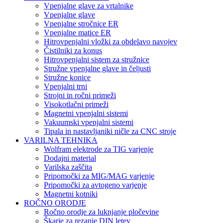
Vpenjalne glave za vrtalnike
Vpenjalne glave
Vpenjalne stročnice ER
Vpenjalne matice ER
Hitrovpenjalni vložki za obdelavo navojev
Čistilniki za konus
Hitrovpenjalni sistem za stružnice
Stružne vpenjalne glave in čeljusti
Stružne konice
Vpenjalni trni
Strojni in ročni primeži
Visokotlačni primeži
Magnetni vpenjalni sistemi
Vakuumski vpenjalni sistemi
Tipala in nastavljaniki ničle za CNC stroje
VARILNA TEHNIKA
Wolfram elektrode za TIG varjenje
Dodajni material
Varilska zaščita
Pripomočki za MIG/MAG varjenje
Pripomočki za avtogeno varjenje
Magnetni kotniki
ROČNO ORODJE
Ročno orodje za luknjanje pločevine
Škarje za rezanje DIN letev