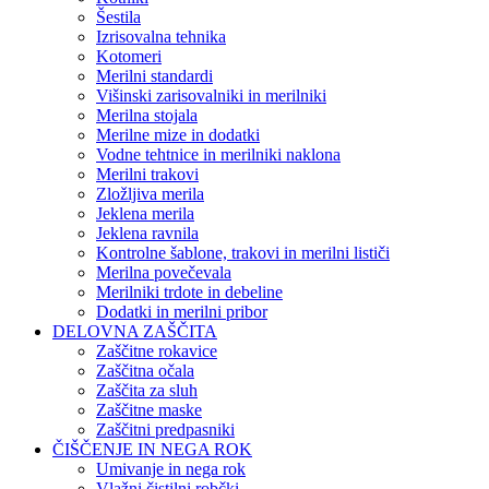
Šestila
Izrisovalna tehnika
Kotomeri
Merilni standardi
Višinski zarisovalniki in merilniki
Merilna stojala
Merilne mize in dodatki
Vodne tehtnice in merilniki naklona
Merilni trakovi
Zložljiva merila
Jeklena merila
Jeklena ravnila
Kontrolne šablone, trakovi in merilni lističi
Merilna povečevala
Merilniki trdote in debeline
Dodatki in merilni pribor
DELOVNA ZAŠČITA
Zaščitne rokavice
Zaščitna očala
Zaščita za sluh
Zaščitne maske
Zaščitni predpasniki
ČIŠČENJE IN NEGA ROK
Umivanje in nega rok
Vlažni čistilni robčki