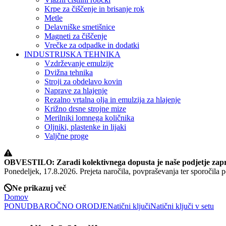
Krpe za čiščenje in brisanje rok
Metle
Delavniške smetišnice
Magneti za čiščenje
Vrečke za odpadke in dodatki
INDUSTRIJSKA TEHNIKA
Vzdrževanje emulzije
Dvižna tehnika
Stroji za obdelavo kovin
Naprave za hlajenje
Rezalno vrtalna olja in emulzija za hlajenje
Križno drsne strojne mize
Merilniki lomnega količnika
Oljniki, plastenke in lijaki
Valjčne proge
OBVESTILO: Zaradi kolektivnega dopusta je naše podjetje zapr
Ponedeljek, 17.8.2026. Prejeta naročila, povpraševanja ter sporočil
Ne prikazuj več
Domov
PONUDBA
ROČNO ORODJE
Natični ključi
Natični ključi v setu