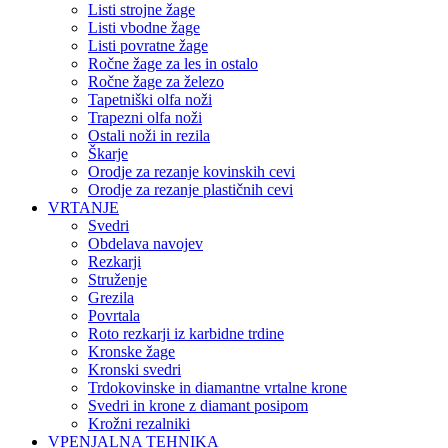
Listi strojne žage
Listi vbodne žage
Listi povratne žage
Ročne žage za les in ostalo
Ročne žage za železo
Tapetniški olfa noži
Trapezni olfa noži
Ostali noži in rezila
Škarje
Orodje za rezanje kovinskih cevi
Orodje za rezanje plastičnih cevi
VRTANJE
Svedri
Obdelava navojev
Rezkarji
Struženje
Grezila
Povrtala
Roto rezkarji iz karbidne trdine
Kronske žage
Kronski svedri
Trdokovinske in diamantne vrtalne krone
Svedri in krone z diamant posipom
Krožni rezalniki
VPENJALNA TEHNIKA