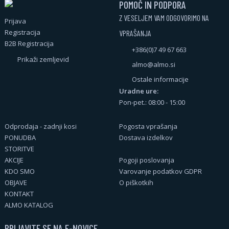
POMOČ IN PODPORA
Z VESELJEM VAM ODGOVORIMO NA
Prijava
Registracija
VPRAŠANJA
B2B Registracija
+386(0)7 49 67 663
Prikaži zemljevid
almo@almo.si
Ostale informacije
Uradne ure:
Pon-pet.: 08:00 - 15:00
Odprodaja - zadnji kosi
Pogosta vprašanja
PONUDBA
Dostava izdelkov
STORITVE
AKCIJE
Pogoji poslovanja
KDO SMO
Varovanje podatkov GDPR
OBJAVE
O piškotkih
KONTAKT
ALMO KATALOG
PRIJAVITE SE NA E-NOVICE