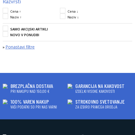
Razvrsti
Cena ↑
Cena ↓
Naziv ↑
Naziv ↓
SAMO AKCIJSKI ARTIKLI
NOVO V PONUDBI
Ponastavi filtre
»
BREZPLAČNA DOSTAVA
GARANCIJA NA KAKOVOST
PRI NAKUPU NAD 150,00 €
IZDELKI VISOKE KAKOVOSTI
100% VAREN NAKUP
STROKOVNO SVETOVANJE
VAŠI PODATKI SO PRI NAS VARNI
ZA IZBIRO PRAVEGA ORODJA