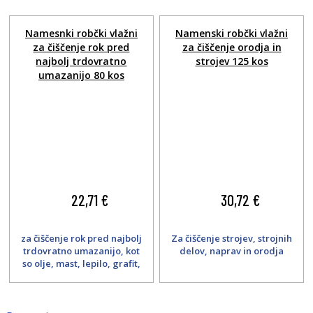
Namesnki robčki vlažni
Namenski robčki vlažni
za čiščenje rok pred
za čiščenje orodja in
najbolj trdovratno
strojev 125 kos
umazanijo 80 kos
22,71 €
30,72 €
za čiščenje rok pred najbolj
Za čiščenje strojev, strojnih
trdovratno umazanijo, kot
delov, naprav in orodja
so olje, mast, lepilo, grafit,
saje....