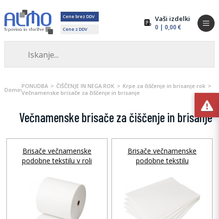
Cene brez DDV
Vaši izdelki
0
| 0,00 €
Cene z DDV
PONUDBA
ČIŠČENJE IN NEGA ROK
Krpe za čiščenje in brisanje rok
Domov
Večnamenske brisače za čiščenje in brisanje
Večnamenske brisače za čiščenje in brisanje
Brisače večnamenske
Brisače večnamenske
podobne tekstilu v roli
podobne tekstilu