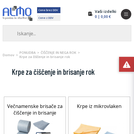
Cene brez DDV
Vaši izdelki
0
| 0,00 €
Cene z DDV
PONUDBA
ČIŠČENJE IN NEGA ROK
Domov
Krpe za čiščenje in brisanje rok
Krpe za čiščenje in brisanje rok
Večnamenske brisače za
Krpe iz mikrovlaken
čiščenje in brisanje