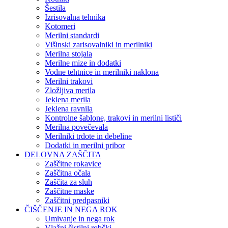
Šestila
Izrisovalna tehnika
Kotomeri
Merilni standardi
Višinski zarisovalniki in merilniki
Merilna stojala
Merilne mize in dodatki
Vodne tehtnice in merilniki naklona
Merilni trakovi
Zložljiva merila
Jeklena merila
Jeklena ravnila
Kontrolne šablone, trakovi in merilni lističi
Merilna povečevala
Merilniki trdote in debeline
Dodatki in merilni pribor
DELOVNA ZAŠČITA
Zaščitne rokavice
Zaščitna očala
Zaščita za sluh
Zaščitne maske
Zaščitni predpasniki
ČIŠČENJE IN NEGA ROK
Umivanje in nega rok
Vlažni čistilni robčki