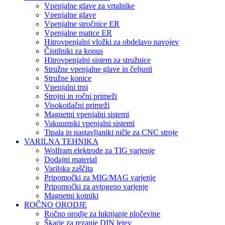
Vpenjalne glave za vrtalnike
Vpenjalne glave
Vpenjalne stročnice ER
Vpenjalne matice ER
Hitrovpenjalni vložki za obdelavo navojev
Čistilniki za konus
Hitrovpenjalni sistem za stružnice
Stružne vpenjalne glave in čeljusti
Stružne konice
Vpenjalni trni
Strojni in ročni primeži
Visokotlačni primeži
Magnetni vpenjalni sistemi
Vakuumski vpenjalni sistemi
Tipala in nastavljaniki ničle za CNC stroje
VARILNA TEHNIKA
Wolfram elektrode za TIG varjenje
Dodajni material
Varilska zaščita
Pripomočki za MIG/MAG varjenje
Pripomočki za avtogeno varjenje
Magnetni kotniki
ROČNO ORODJE
Ročno orodje za luknjanje pločevine
Škarje za rezanje DIN letev