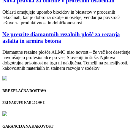
Nova pravila za biocide v procesnih tekočinah
Oblasti omejujejo uporabo biocidov in biostatov v procesnih
tekočinah, kar je dobro za okolje in osebje, vendar pa povzroča
težave za produktivnost in dobičkonosnost.
Ne prezrite diamantnih rezalnih plošč za rezanja
asfalta in armira betona
Diamantne rezalne plošče ALMO niso novost – že več kot desetletje
navdušujejo profesionalce po vsej Sloveniji in širše. Njihova
dolgotrajna prisotnost na trgu ni naključna. Temelji na zanesljivosti,
kakovostnih materialih in stalnem razvoju v sodelov
BREZPLAČNA DOSTAVA
PRI NAKUPU NAD 150,00 €
GARANCIJA NA KAKOVOST