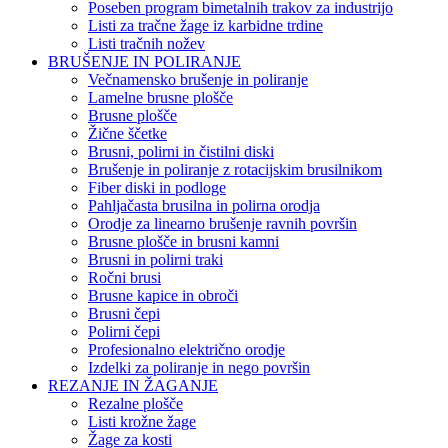
Poseben program bimetalnih trakov za industrijo
Listi za tračne žage iz karbidne trdine
Listi tračnih nožev
BRUŠENJE IN POLIRANJE
Večnamensko brušenje in poliranje
Lamelne brusne plošče
Brusne plošče
Žične ščetke
Brusni, polirni in čistilni diski
Brušenje in poliranje z rotacijskim brusilnikom
Fiber diski in podloge
Pahljačasta brusilna in polirna orodja
Orodje za linearno brušenje ravnih površin
Brusne plošče in brusni kamni
Brusni in polirni traki
Ročni brusi
Brusne kapice in obroči
Brusni čepi
Polirni čepi
Profesionalno električno orodje
Izdelki za poliranje in nego površin
REZANJE IN ŽAGANJE
Rezalne plošče
Listi krožne žage
Žage za kosti