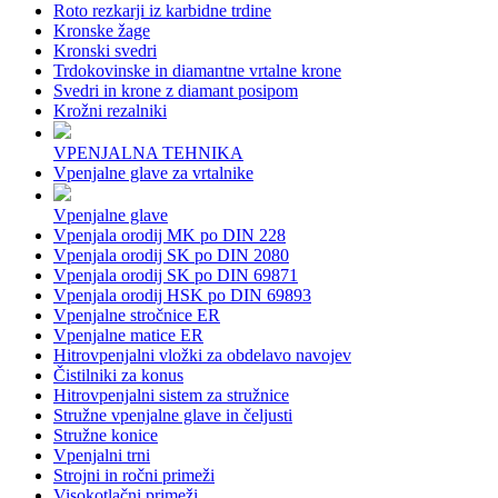
Roto rezkarji iz karbidne trdine
Kronske žage
Kronski svedri
Trdokovinske in diamantne vrtalne krone
Svedri in krone z diamant posipom
Krožni rezalniki
VPENJALNA TEHNIKA
Vpenjalne glave za vrtalnike
Vpenjalne glave
Vpenjala orodij MK po DIN 228
Vpenjala orodij SK po DIN 2080
Vpenjala orodij SK po DIN 69871
Vpenjala orodij HSK po DIN 69893
Vpenjalne stročnice ER
Vpenjalne matice ER
Hitrovpenjalni vložki za obdelavo navojev
Čistilniki za konus
Hitrovpenjalni sistem za stružnice
Stružne vpenjalne glave in čeljusti
Stružne konice
Vpenjalni trni
Strojni in ročni primeži
Visokotlačni primeži