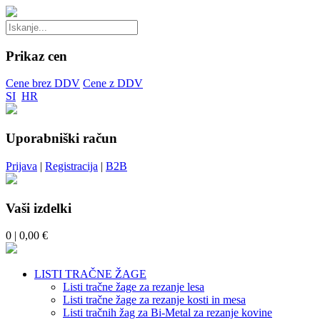
Prikaz cen
Cene brez DDV
Cene z DDV
SI
HR
Uporabniški račun
Prijava
|
Registracija
|
B2B
Vaši izdelki
0
| 0,00 €
LISTI TRAČNE ŽAGE
Listi tračne žage za rezanje lesa
Listi tračne žage za rezanje kosti in mesa
Listi tračnih žag za Bi-Metal za rezanje kovine