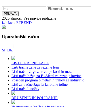
2026 almo.si. Vse pravice pridržane
izdelava
:
ETREND
Uporabniški račun
Prijava
|
Registracija
|
Registracija B2B
SI
HR
LISTI TRAČNE ŽAGE
Listi tračne žage za rezanje lesa
Listi tračne žage za rezanje kosti in mesa
Listi tračnih žag za Bi-Metal za rezanje kovine
Poseben program bimetalnih trakov za industrijo
Listi za tračne žage iz karbidne trdine
Listi tračnih nožev
BRUŠENJE IN POLIRANJE
Večnamensko brušenje in poliranje