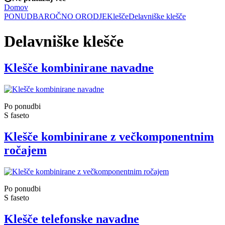
Domov
PONUDBA
ROČNO ORODJE
Klešče
Delavniške klešče
Delavniške klešče
Klešče kombinirane navadne
Po ponudbi
S faseto
Klešče kombinirane z večkomponentnim
ročajem
Po ponudbi
S faseto
Klešče telefonske navadne