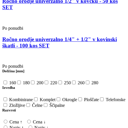
Ročno orodje univerzalno 1/2" v kovčku - 50 kos
SET
Po ponudbi
Ročno orodje univerzalno 1/4" + 1/2" v kovinski
škatli - 100 kos SET
Po ponudbi
Dolžina [mm]
160
180
200
220
250
260
280
Izvedba
Kombinirane
Komplet
Okrogle
Ploščate
Telefonske
Zložljive
Čelne
Ščipalne
Razvrsti
Cena ↑
Cena ↓
Naziv ↑
Naziv ↓