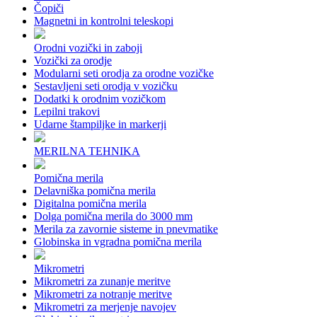
Čopiči
Magnetni in kontrolni teleskopi
Orodni vozički in zaboji
Vozički za orodje
Modularni seti orodja za orodne vozičke
Sestavljeni seti orodja v vozičku
Dodatki k orodnim vozičkom
Lepilni trakovi
Udarne štampiljke in markerji
MERILNA TEHNIKA
Pomična merila
Delavniška pomična merila
Digitalna pomična merila
Dolga pomična merila do 3000 mm
Merila za zavornie sisteme in pnevmatike
Globinska in vgradna pomična merila
Mikrometri
Mikrometri za zunanje meritve
Mikrometri za notranje meritve
Mikrometri za merjenje navojev