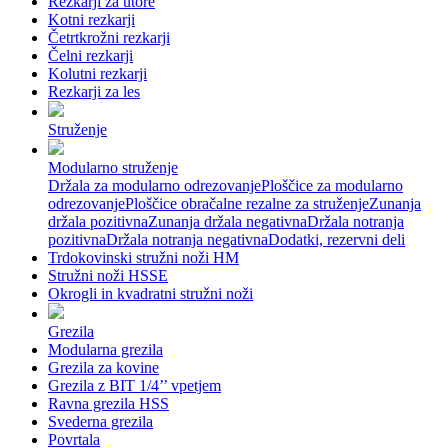
Rezkarji za utore
Kotni rezkarji
Četrtkrožni rezkarji
Čelni rezkarji
Kolutni rezkarji
Rezkarji za les
Struženje
Modularno struženje
Držala za modularno odrezovanje
Ploščice za modularno
odrezovanje
Ploščice obračalne rezalne za struženje
Zunanja
držala pozitivna
Zunanja držala negativna
Držala notranja
pozitivna
Držala notranja negativna
Dodatki, rezervni deli
Trdokovinski stružni noži HM
Stružni noži HSSE
Okrogli in kvadratni stružni noži
Grezila
Modularna grezila
Grezila za kovine
Grezila z BIT 1/4’’ vpetjem
Ravna grezila HSS
Svederna grezila
Povrtala