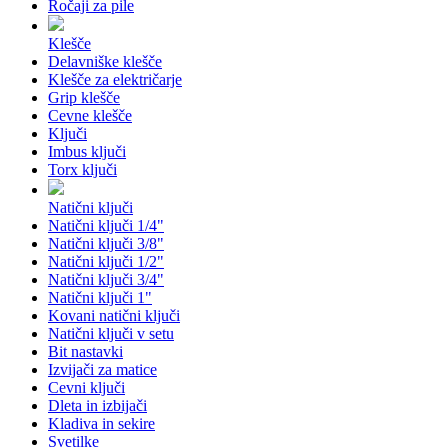
Ročaji za pile
Klešče
Delavniške klešče
Klešče za električarje
Grip klešče
Cevne klešče
Ključi
Imbus ključi
Torx ključi
Natični ključi
Natični ključi 1/4"
Natični ključi 3/8"
Natični ključi 1/2"
Natični ključi 3/4"
Natični ključi 1"
Kovani natični ključi
Natični ključi v setu
Bit nastavki
Izvijači za matice
Cevni ključi
Dleta in izbijači
Kladiva in sekire
Svetilke