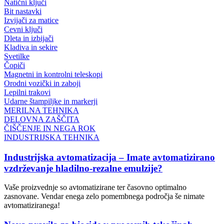
Natični ključi
Bit nastavki
Izvijači za matice
Cevni ključi
Dleta in izbijači
Kladiva in sekire
Svetilke
Čopiči
Magnetni in kontrolni teleskopi
Orodni vozički in zaboji
Lepilni trakovi
Udarne štampiljke in markerji
MERILNA TEHNIKA
DELOVNA ZAŠČITA
ČIŠČENJE IN NEGA ROK
INDUSTRIJSKA TEHNIKA
Industrijska avtomatizacija – Imate avtomatizirano
vzdrževanje hladilno-rezalne emulzije?
Vaše proizvednje so avtomatizirane ter časovno optimalno
zasnovane. Vendar enega zelo pomembnega področja še nimate
avtomatiziranega!