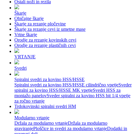
Ostali noži in rezila
Škarje
Običajne škarje
Škarje za rezanje pločevine
Škarje za rezanje cevi iz umetne mase
Vrtne škarje
Orodje za rezanje kovinskih cevi
Orodje za rezanje plastičnih cevi
VRTANJE
Svedri
Spiralni svedri za kovino HSS/HSSE
Spiralni svedri za kovino HSS/HSSE cilindrično vpetje
Sveder
spiralni za kovino HSS/HSSE MK vpetje
Svedri HSS za
montažo panelov
Sveder spiralni za kovino HSS bit 1/4 vpetje
za ročno vrtanje
Trdokovinski spiralni svedri HM
Modularno vrtanje
Držala za modularno vrtanje
Držala za modularno
graviranje
Ploščice in svedri za modularno vrtanje
Dodatki in
rezervni deli