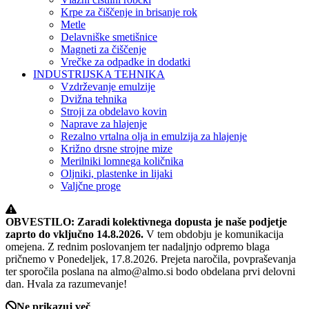
Krpe za čiščenje in brisanje rok
Metle
Delavniške smetišnice
Magneti za čiščenje
Vrečke za odpadke in dodatki
INDUSTRIJSKA TEHNIKA
Vzdrževanje emulzije
Dvižna tehnika
Stroji za obdelavo kovin
Naprave za hlajenje
Rezalno vrtalna olja in emulzija za hlajenje
Križno drsne strojne mize
Merilniki lomnega količnika
Oljniki, plastenke in lijaki
Valjčne proge
OBVESTILO: Zaradi kolektivnega dopusta je naše podjetje
zaprto do vključno 14.8.2026.
V tem obdobju je komunikacija
omejena. Z rednim poslovanjem ter nadaljnjo odpremo blaga
pričnemo v Ponedeljek, 17.8.2026. Prejeta naročila, povpraševanja
ter sporočila poslana na almo@almo.si bodo obdelana prvi delovni
dan. Hvala za razumevanje!
Ne prikazuj več