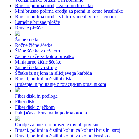
Brusno polirna orodja za kotno brusilko
Mini brusno polirna orodja za premi in kotne brusilnike
Brusno polirna orodja s hitro zamenljivim sistemom
Lamelne brusne plošče
Brusne plošče
Žične ščetke
Ročne žične ščetke
Žične ščetke z držalom
Žične krtače za kotno brusilko
Miniaturne žične ščetke
Žične ščetke za stroje
Ščetke iz najlona in silicijevega karbida
Brusni, polirni in čistilni diski
Brušenje in poliranje z rotacijskim brusilnikom
Fiber diski in podloge
Fiber diski
Fiber diski z ježkom
Pahljačasta brusilna in polirna orodja
Orodje za linearno brušenje ravnih površin
Brusni, polirni in čistilni koluti za kolutni brusilni stroj
Brusni, polirni in čistilni koluti za kotno brusilko