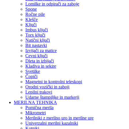
Lomilke in odpirači za zaboje
Spone
Ročne pile
Klešče
Ključi
Imbus ključi
Torx ključi
Natični ključi
Bit nastavki
Izvijači za matice
Cevni ključi
Dleta in izbijači
Kladiva in sekire
Svetilke
Čopiči
Magnetni in kontrolni teleskopi
Orodni vozički in zaboji
Lepilni trakovi
Udarne štampiljke in markerji
MERILNA TEHNIKA
Pomična merila
Mikrometri
Merilniki z merilno uro in merilne ure
Univerzalni merilni kazalniki
Kotniki