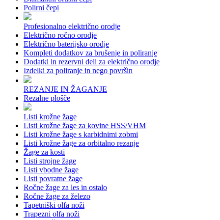
Polirni čepi
Profesionalno električno orodje
Električno ročno orodje
Električno baterijsko orodje
Kompleti dodatkov za brušenje in poliranje
Dodatki in rezervni deli za električno orodje
Izdelki za poliranje in nego površin
REZANJE IN ŽAGANJE
Rezalne plošče
Listi krožne žage
Listi krožne žage za kovine HSS/VHM
Listi krožne žage s karbidnimi zobmi
Listi krožne žage za orbitalno rezanje
Žage za kosti
Listi strojne žage
Listi vbodne žage
Listi povratne žage
Ročne žage za les in ostalo
Ročne žage za železo
Tapetniški olfa noži
Trapezni olfa noži