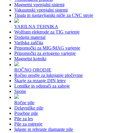
Magnetni vpenjalni sistemi
Vakuumski vpenjalni sistemi
Tipala in nastavljaniki ničle za CNC stroje
VARILNA TEHNIKA
Wolfram elektrode za TIG varjenje
Dodajni material
Varilska zaščita
Pripomočki za MIG/MAG varjenje
Pripomočki za avtogeno varjenje
Magnetni kotniki
ROČNO ORODJE
Ročno orodje za luknjanje pločevine
Škarje za rezanje DIN letev
Lomilke in odpirači za zaboje
Spone
Ročne pile
Delavniške pile
Posebne pile
Pile za les
Pile za ostrenje
Iglaste in rebraste diamante pile