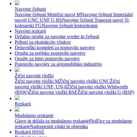
Navojne čeljusti
Navojne čeljusti Metrični navoj M
Navojne čeljusti Imperialni
navoji UNC UNF G BS
Navojne čeljusti Trapezni navoj Tr,
kolesarski FG
Navojne čeljusti šesterokotne
Navojni rezkarji
Držalno orodje za navojne svedre in čeljusti
Pribori za ekstrakcijo vijakov
Delavniški kompleti za popravilo navojev
Orodja za serijsko popravilo navojev
Orodje za hitro popravilo navojev
Popravilo navojev za avtomobilsko industrijo
Žični navojni vložki
Žični navojni vložki M
Žični navojni vložki UNC
Žični
navojni vložki UNF, UN-8
Žični navojni vložki Whitworth
(BSW)
Žični navojni vložki BSF
Žični navojni vložki G (BSP)
Rezkarji
Modularno rezkanje
Glave in držala za modularno rezkanje
Ploščice za modularne
rezkarje
Nadomestni vijaki in objemka
Rezkarji HSSE