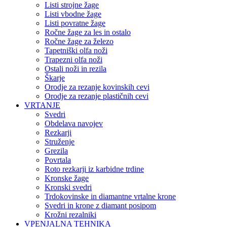
Listi strojne žage
Listi vbodne žage
Listi povratne žage
Ročne žage za les in ostalo
Ročne žage za železo
Tapetniški olfa noži
Trapezni olfa noži
Ostali noži in rezila
Škarje
Orodje za rezanje kovinskih cevi
Orodje za rezanje plastičnih cevi
VRTANJE
Svedri
Obdelava navojev
Rezkarji
Struženje
Grezila
Povrtala
Roto rezkarji iz karbidne trdine
Kronske žage
Kronski svedri
Trdokovinske in diamantne vrtalne krone
Svedri in krone z diamant posipom
Krožni rezalniki
VPENJALNA TEHNIKA