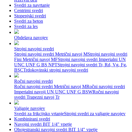
Svedri za navrtanje
Centrirni svedri
Stopenjski svedri
Svedri za beton
Svedri za les
Obdelava navojev
Strojni navojni svedri
Strojni navojni svedri Metrični navoj M
Strojni navojni svedri
Fini Metrični navoj MF
Strojni navojni svedri Imperialni UN
UNC UNF G BS NPT
Strojni navojni svedri Tr, Rd, Vg, Fg,
BSC
Trdokovinski strojni navojni svedri
Ročni navojni svedri
Ročni navojni svedri Metrični navoj M
Ročni navojni svedri
Imperialni navoji UN UNC UNF G BSW
Ročni navojni
svedri Trapezni navoj Tr
Valjanje navojev
Svedri za frikcijsko vrtanje
Strojni svedri za valjanje navojev
Kombinirani svedri
Navojni svedri BIT 1/4" vpetje
Obojestranski navojni svedri BIT 1/4" vpetje