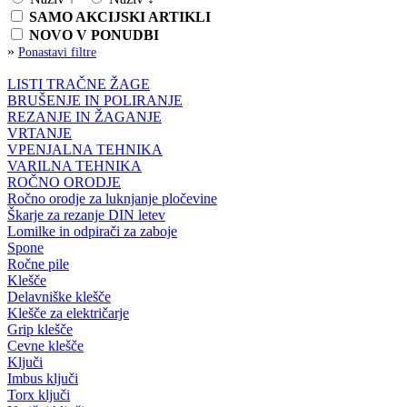
SAMO AKCIJSKI ARTIKLI
NOVO V PONUDBI
»
Ponastavi filtre
LISTI TRAČNE ŽAGE
BRUŠENJE IN POLIRANJE
REZANJE IN ŽAGANJE
VRTANJE
VPENJALNA TEHNIKA
VARILNA TEHNIKA
ROČNO ORODJE
Ročno orodje za luknjanje pločevine
Škarje za rezanje DIN letev
Lomilke in odpirači za zaboje
Spone
Ročne pile
Klešče
Delavniške klešče
Klešče za električarje
Grip klešče
Cevne klešče
Ključi
Imbus ključi
Torx ključi