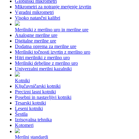
Globinski mikrometri
Mikrometri za notranje merjenje izvrtin
Vgradni mikrometri
Visoko natančni kalibri
Merilniki z merilno uro in merilne ure
Analogne merilne ure
Digitalne merilne ure
Dodatna oprema za merilne ure
Merilniki točnosti izvrtin z merilno uro
Hitri merilniki z merilno uro
Merilniki debeline z merilno uro
Univerzalni merilni kazalniki
Kotniki
Ključavničarski kotniki
Precizni lasni kotniki
Posebni in nastavljivi kotniki
Tesarski kotniki
Leseni kotniki
Šestila
Izrisovalna tehnika
Kotomeri
Merilni standardi