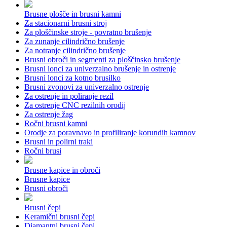
Brusne plošče in brusni kamni
Za stacionarni brusni stroj
Za ploščinske stroje - povratno brušenje
Za zunanje cilindrično brušenje
Za notranje cilindrično brušenje
Brusni obroči in segmenti za ploščinsko brušenje
Brusni lonci za univerzalno brušenje in ostrenje
Brusni lonci za kotno brusilko
Brusni zvonovi za univerzalno ostrenje
Za ostrenje in poliranje rezil
Za ostrenje CNC rezilnih orodij
Za ostrenje žag
Ročni brusni kamni
Orodje za poravnavo in profiliranje korundih kamnov
Brusni in polirni traki
Ročni brusi
Brusne kapice in obroči
Brusne kapice
Brusni obroči
Brusni čepi
Keramični brusni čepi
Diamantni brusni čepi