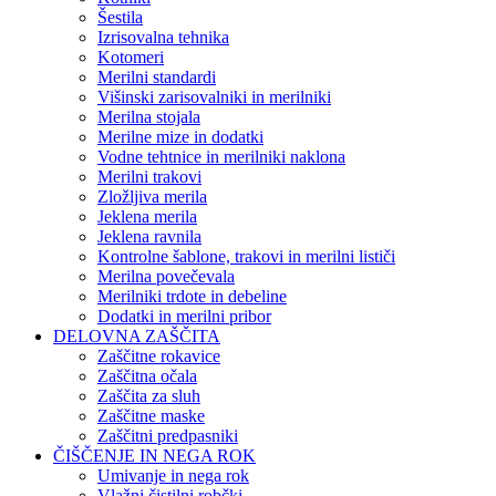
Šestila
Izrisovalna tehnika
Kotomeri
Merilni standardi
Višinski zarisovalniki in merilniki
Merilna stojala
Merilne mize in dodatki
Vodne tehtnice in merilniki naklona
Merilni trakovi
Zložljiva merila
Jeklena merila
Jeklena ravnila
Kontrolne šablone, trakovi in merilni lističi
Merilna povečevala
Merilniki trdote in debeline
Dodatki in merilni pribor
DELOVNA ZAŠČITA
Zaščitne rokavice
Zaščitna očala
Zaščita za sluh
Zaščitne maske
Zaščitni predpasniki
ČIŠČENJE IN NEGA ROK
Umivanje in nega rok
Vlažni čistilni robčki