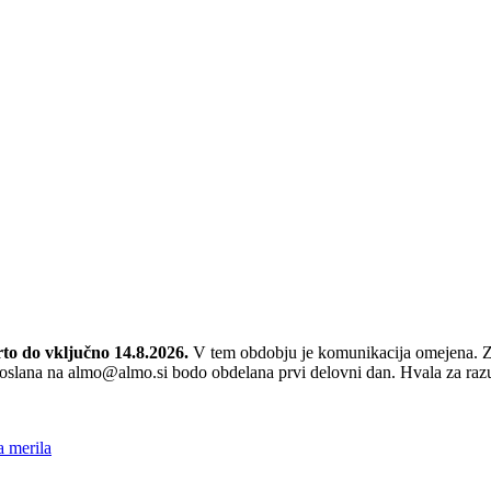
to do vključno 14.8.2026.
V tem obdobju je komunikacija omejena. Z
a poslana na almo@almo.si bodo obdelana prvi delovni dan. Hvala za ra
a merila