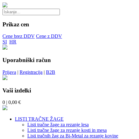
Prikaz cen
Cene brez DDV
Cene z DDV
SI
HR
Uporabniški račun
Prijava
|
Registracija
|
B2B
Vaši izdelki
0
| 0,00 €
LISTI TRAČNE ŽAGE
Listi tračne žage za rezanje lesa
Listi tračne žage za rezanje kosti in mesa
Listi tračnih žag za Bi-Metal za rezanje kovine