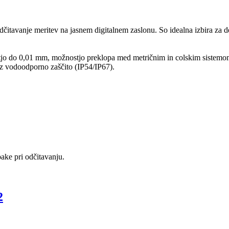
itavanje meritev na jasnem digitalnem zaslonu. So idealna izbira za del
tjo do 0,01 mm, možnostjo preklopa med metričnim in colskim sistemom 
a z vodoodporno zaščito (IP54/IP67).
pake pri odčitavanju.
2