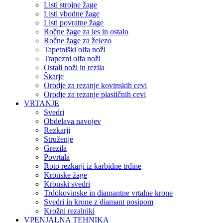
Listi strojne žage
Listi vbodne žage
Listi povratne žage
Ročne žage za les in ostalo
Ročne žage za železo
Tapetniški olfa noži
Trapezni olfa noži
Ostali noži in rezila
Škarje
Orodje za rezanje kovinskih cevi
Orodje za rezanje plastičnih cevi
VRTANJE
Svedri
Obdelava navojev
Rezkarji
Struženje
Grezila
Povrtala
Roto rezkarji iz karbidne trdine
Kronske žage
Kronski svedri
Trdokovinske in diamantne vrtalne krone
Svedri in krone z diamant posipom
Krožni rezalniki
VPENJALNA TEHNIKA