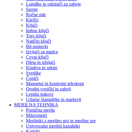
Lomilke in odpirači za zaboje
Spone
Ročne pile
Klešče
Ključi
Imbus ključi
Torx ključi
Natični ključi
Bit nastavki
Izvijači za matice
Cevni ključi
Dleta in izbijači
Kladiva in sekire
Svetilke
Čopiči
Magnetni in kontrolni teleskopi
Orodni vozički in zaboji
Lepilni trakovi
Udarne štampiljke in markerji
MERILNA TEHNIKA
Pomična merila
Mikrometri
Merilniki z merilno uro in merilne ure
Univerzalni merilni kazalniki
Kotniki