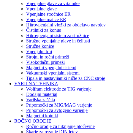
Vpenjalne glave za vrtalnike
Vpenjalne glave
Vpenjalne stročnice ER
Vpenjalne matice ER
Hitrovpenjalni vložki za obdelavo navojev
Čistilniki za konus
Hitrovpenjalni sistem za stružnice
Stružne vpenjalne glave in čeljusti
Stružne konice
Vpenjalni trni
Strojni in ročni primeži
Visokotlačni primeži
Magnetni vpenjalni sistemi
Vakuumski vpenjalni sistemi
Tipala in nastavljaniki ničle za CNC stroje
VARILNA TEHNIKA
Wolfram elektrode za TIG varjenje
Dodajni material
Varilska zaščita
Pripomočki za MIG/MAG varjenje
Pripomočki za avtogeno varjenje
Magnetni kotniki
ROČNO ORODJE
Ročno orodje za luknjanje pločevine
Škarje za rezanje DIN letev