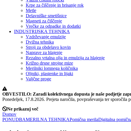
Krpe za čiščenje in brisanje rok
Metle
Delavniške smetišnice
Magneti za čiščenje
Vrečke za odpadke in dodatki
INDUSTRIJSKA TEHNIKA
Vzdrževanje emulzije
Dvižna tehnika
Stroji za obdelavo kovin
Naprave za hlajenje
Rezalno vrtalna olja in emulzija za hlajenje
Križno drsne strojne mize
Merilniki lomnega količnika
Oljniki, plastenke in lijaki
Valjčne proge
OBVESTILO: Zaradi kolektivnega dopusta je naše podjetje zapr
Ponedeljek, 17.8.2026. Prejeta naročila, povpraševanja ter sporočil
Ne prikazuj več
Domov
PONUDBA
MERILNA TEHNIKA
Pomična merila
Digitalna pomičn