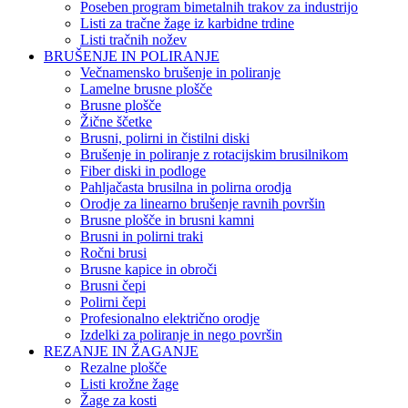
Poseben program bimetalnih trakov za industrijo
Listi za tračne žage iz karbidne trdine
Listi tračnih nožev
BRUŠENJE IN POLIRANJE
Večnamensko brušenje in poliranje
Lamelne brusne plošče
Brusne plošče
Žične ščetke
Brusni, polirni in čistilni diski
Brušenje in poliranje z rotacijskim brusilnikom
Fiber diski in podloge
Pahljačasta brusilna in polirna orodja
Orodje za linearno brušenje ravnih površin
Brusne plošče in brusni kamni
Brusni in polirni traki
Ročni brusi
Brusne kapice in obroči
Brusni čepi
Polirni čepi
Profesionalno električno orodje
Izdelki za poliranje in nego površin
REZANJE IN ŽAGANJE
Rezalne plošče
Listi krožne žage
Žage za kosti