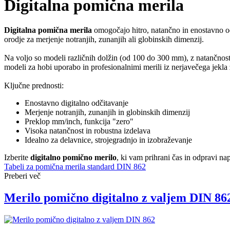
Digitalna pomična merila
Digitalna pomična merila
omogočajo hitro, natančno in enostavno odč
orodje za merjenje notranjih, zunanjih ali globinskih dimenzij.
Na voljo so modeli različnih dolžin (od 100 do 300 mm), z natančnos
modeli za hobi uporabo in profesionalnimi merili iz nerjavečega jekl
Ključne prednosti:
Enostavno digitalno odčitavanje
Merjenje notranjih, zunanjih in globinskih dimenzij
Preklop mm/inch, funkcija "zero"
Visoka natančnost in robustna izdelava
Idealno za delavnice, strojegradnjo in izobraževanje
Izberite
digitalno pomično merilo
, ki vam prihrani čas in odpravi na
Tabeli za pomična merila standard DIN 862
Preberi več
Merilo pomično digitalno z valjem DIN 86