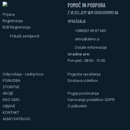
POMOČ IN PODPORA
Z VESELJEM VAM ODGOVORIMO NA
Prijava
Registracija
VPRAŠANJA
B2B Registracija
+386(0)7 49 67 663
Prikaži zemljevid
almo@almo.si
Ostale informacije
Uradne ure:
Pon-pet.: 08:00 - 15:00
Odprodaja - zadnji kosi
Pogosta vprašanja
PONUDBA
Dostava izdelkov
STORITVE
AKCIJE
Pogoji poslovanja
KDO SMO
Varovanje podatkov GDPR
OBJAVE
O piškotkih
KONTAKT
ALMO KATALOG