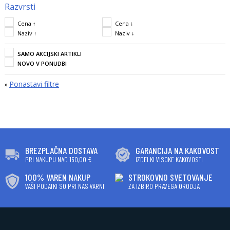
Razvrsti
Cena ↑
Cena ↓
Naziv ↑
Naziv ↓
SAMO AKCIJSKI ARTIKLI
NOVO V PONUDBI
Ponastavi filtre
»
BREZPLAČNA DOSTAVA
GARANCIJA NA KAKOVOST
PRI NAKUPU NAD 150,00 €
IZDELKI VISOKE KAKOVOSTI
100% VAREN NAKUP
STROKOVNO SVETOVANJE
VAŠI PODATKI SO PRI NAS VARNI
ZA IZBIRO PRAVEGA ORODJA