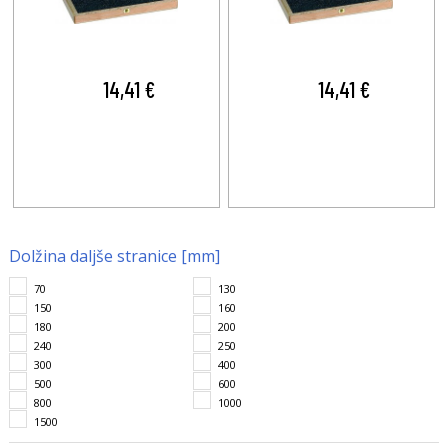
14,41 €
14,41 €
Dolžina daljše stranice [mm]
70
130
150
160
180
200
240
250
300
400
500
600
800
1000
1500