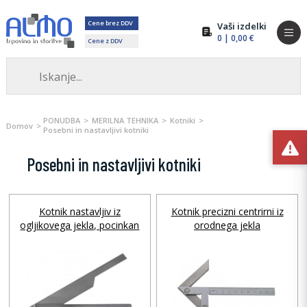
Cene brez DDV
Vaši izdelki
0
| 0,00 €
Cene z DDV
PONUDBA
MERILNA TEHNIKA
Kotniki
Domov
Posebni in nastavljivi kotniki
Posebni in nastavljivi kotniki
Kotnik nastavljiv iz
Kotnik precizni centrirni iz
ogljikovega jekla, pocinkan
orodnega jekla