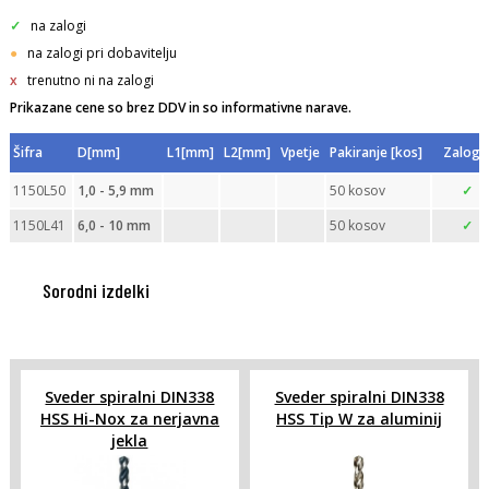
✓
na zalogi
●
na zalogi pri dobavitelju
x
trenutno ni na zalogi
Prikazane cene so brez DDV in so informativne narave.
Šifra
D[mm]
L1[mm]
L2[mm]
Vpetje
Pakiranje [kos]
Zaloga
1150L50
1,0 - 5,9 mm
50 kosov
✓
1150L41
6,0 - 10 mm
50 kosov
✓
Sorodni izdelki
Sveder spiralni DIN338
Sveder spiralni DIN338
HSS Hi-Nox za nerjavna
HSS Tip W za aluminij
jekla