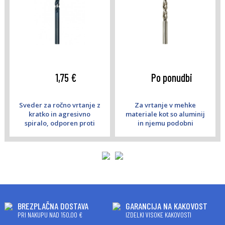
1,75 €
Po ponudbi
Sveder za ročno vrtanje z
Za vrtanje v mehke
kratko in agresivno
materiale kot so aluminij
spiralo, odporen proti
in njemu podobni
lomu in napakam.
materiali
BREZPLAČNA DOSTAVA
GARANCIJA NA KAKOVOST
PRI NAKUPU NAD 150,00 €
IZDELKI VISOKE KAKOVOSTI