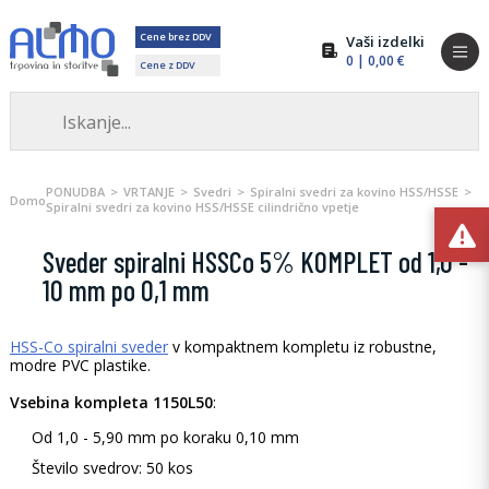
Cene brez DDV
Vaši izdelki
0
| 0,00 €
Cene z DDV
PONUDBA
VRTANJE
Svedri
Spiralni svedri za kovino HSS/HSSE
Domov
Spiralni svedri za kovino HSS/HSSE cilindrično vpetje
Sveder spiralni HSSCo 5% KOMPLET od 1,0 -
10 mm po 0,1 mm
HSS-Co spiralni sveder
v kompaktnem kompletu iz robustne,
modre PVC plastike.
Vsebina kompleta 1150L50
:
Od 1,0 - 5,90 mm po koraku 0,10 mm
Število svedrov: 50 kos