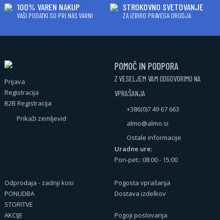
100% VAREN NAKUP
STROKOVNO SVETOVANJE
VAŠI PODATKI SO PRI NAS VARNI
ZA IZBIRO PRAVEGA ORODJA
POMOČ IN PODPORA
Z VESELJEM VAM ODGOVORIMO NA
Prijava
Registracija
VPRAŠANJA
B2B Registracija
+386(0)7 49 67 663
Prikaži zemljevid
almo@almo.si
Ostale informacije
Uradne ure:
Pon-pet.: 08:00 - 15:00
Odprodaja - zadnji kosi
Pogosta vprašanja
PONUDBA
Dostava izdelkov
STORITVE
AKCIJE
Pogoji poslovanja