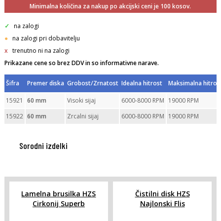
Minimalna količina za nakup po akcijski ceni je 100 kosov.
✓
na zalogi
●
na zalogi pri dobavitelju
x
trenutno ni na zalogi
Prikazane cene so brez DDV in so informativne narave.
Šifra
Premer diska
Grobost/Zrnatost
Idealna hitrost
Maksimalna hitros
15921
60 mm
Visoki sijaj
6000-8000 RPM
19000 RPM
15922
60 mm
Zrcalni sijaj
6000-8000 RPM
19000 RPM
Sorodni izdelki
Lamelna brusilka HZS
Čistilni disk HZS
Cirkonij Superb
Najlonski Flis