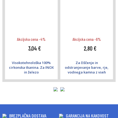
Akcijska cena -4%
Akcijska cena -6%
3,04 €
2,80 €
Visokotehnološka 100%
Za čiščenje in
cirkonska tkanina. Za INOX
odstranjevanje barve, rje,
in železo
vodnega kamna z vseh
materialov.
BREZPLAČNA DOSTAVA
GARANCIJA NA KAKOVOST