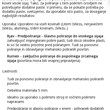
kovini visoki sijaj. Tako, za poliranje s tem polirnim orodjem ne
potrebujete dodatne paste. V primeru, da se pokaže potreba po
dodatku paste, svetujemo, da uporabite isto pasto, za doseganje
najboljših rezultatov.
Uporaba: Uporabno na vseh kovinah (Litem železu, nerjavečem
železu, aluminiju, trdim kovinam, železu..)
Rjav - Predpoliranje - Glavno poliranje do visokega sijaja
zahvaljujoč impregnirani polirni pasti, tudi skozi oksidne plasti,
ki so še vedno prisotne pred poliranjem. Tudi za ponovno
poliranje in obnavljanje mehansko poliranih površin.
Rumen - zaključno poliranje do popolnega zrcalnega
sijaja
(površina mora biti vnaprej pripravljena)
Lastnosti:
Tudi za ponovno poliranje in obnavljanje mehansko poliranih
površin.
Debelina materiala 5 mm.
Idealno za uporabo s polirnimi stroji in ročnimi polirnimi
napravami.
Predpoliranje in glavno poliranje v enem - prihranek dodatnih