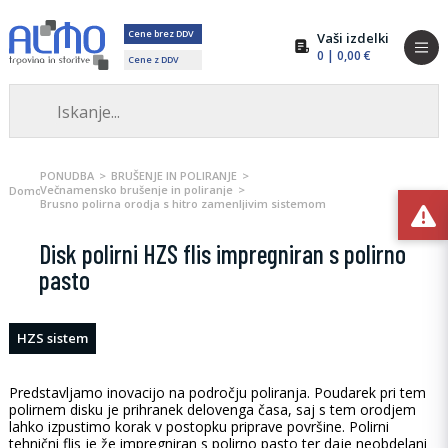
Cene brez DDV
Vaši izdelki
0
| 0,00 €
Cene z DDV
PONUDBA
BRUŠENJE IN POLIRANJE
Večnamensko brušenje in poliranje
Domov
Brusno polirna orodja s hitro zamenljivim sistemom
Disk polirni HZS flis impregniran s polirno
pasto
HZS sistem
Predstavljamo inovacijo na področju poliranja. Poudarek pri tem
polirnem disku je prihranek delovenga časa, saj s tem orodjem
lahko izpustimo korak v postopku priprave površine. Polirni
tehnični flis je že impregniran s polirno pasto ter daje neobdelani